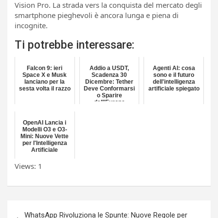
Vision Pro. La strada vers la conquista del mercato degli
smartphone pieghevoli è ancora lunga e piena di
incognite.
Ti potrebbe interessare:
Falcon 9: ieri
Addio a USDT,
Agenti AI: cosa
Space X e Musk
Scadenza 30
sono e il futuro
lanciano per la
Dicembre: Tether
dell'intelligenza
sesta volta il razzo
Deve Conformarsi
artificiale spiegato
o Sparire
dall'Europa
OpenAI Lancia i
Modelli O3 e O3-
Mini: Nuove Vette
per l'Intelligenza
Artificiale
Views: 1
Navigazione
WhatsApp Rivoluziona le Spunte: Nuove Regole per