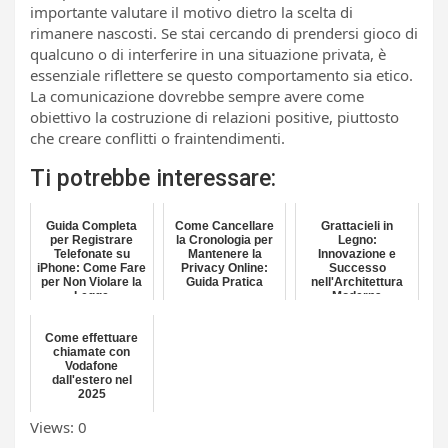
importante valutare il motivo dietro la scelta di
rimanere nascosti. Se stai cercando di prendersi gioco di
qualcuno o di interferire in una situazione privata, è
essenziale riflettere se questo comportamento sia etico.
La comunicazione dovrebbe sempre avere come
obiettivo la costruzione di relazioni positive, piuttosto
che creare conflitti o fraintendimenti.
Ti potrebbe interessare:
Guida Completa
Come Cancellare
Grattacieli in
per Registrare
la Cronologia per
Legno:
Telefonate su
Mantenere la
Innovazione e
iPhone: Come Fare
Privacy Online:
Successo
per Non Violare la
Guida Pratica
nell'Architettura
Legge
Moderna
Come effettuare
chiamate con
Vodafone
dall'estero nel
2025
Views: 0