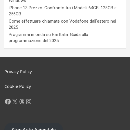
Windows
iPhone 13 Prezzo: Confronto tra i Modelli 64GB, 128GB e
256GB
Come effettuare chiamate con Vodafone dall’estero nel
2025
Programmi in onda su Rai Italia: Guida alla
programmazione del 2025
Privacy Policy
Cookie Policy
Facebook
X
Threads
Instagram
Stop Auto Aziendale