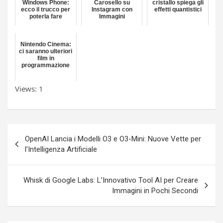
Windows Phone:
Carosello su
cristallo spiega gli
ecco il trucco per
Instagram con
effetti quantistici
poterla fare
Immagini
Nintendo Cinema:
ci saranno ulteriori
film in
programmazione
Views: 1
Navigazione
OpenAI Lancia i Modelli O3 e O3-Mini: Nuove Vette per
articoli
l’Intelligenza Artificiale
Whisk di Google Labs: L’Innovativo Tool AI per Creare
Immagini in Pochi Secondi