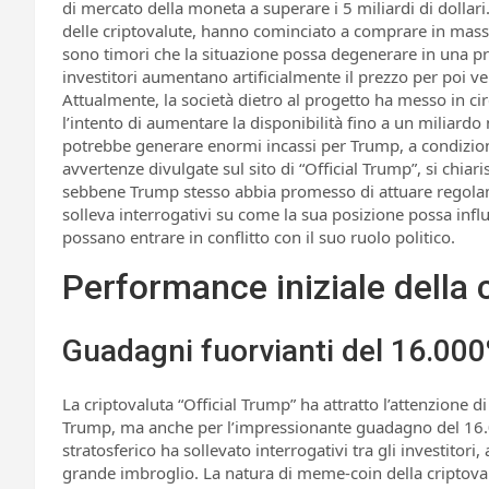
di mercato della moneta a superare i 5 miliardi di dollari.
delle criptovalute, hanno cominciato a comprare in massa,
sono timori che la situazione possa degenerare in una 
investitori aumentano artificialmente il prezzo per poi ven
Attualmente, la società dietro al progetto ha messo in cir
l’intento di aumentare la disponibilità fino a un miliard
potrebbe generare enormi incassi per Trump, a condizione
avvertenze divulgate sul sito di “Official Trump”, si chiaris
sebbene Trump stesso abbia promesso di attuare regolame
solleva interrogativi su come la sua posizione possa influ
possano entrare in conflitto con il suo ruolo politico.
Performance iniziale della 
Guadagni fuorvianti del 16.00
La criptovaluta “Official Trump” ha attratto l’attenzione d
Trump, ma anche per l’impressionante guadagno del 16.
stratosferico ha sollevato interrogativi tra gli investitori,
grande imbroglio. La natura di meme-coin della criptova