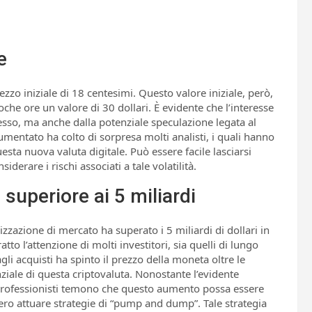
e
ezzo iniziale di 18 centesimi. Questo valore iniziale, però,
he ore un valore di 30 dollari. È evidente che l’interesse
tesso, ma anche dalla potenziale speculazione legata al
umentato ha colto di sorpresa molti analisti, i quali hanno
ta nuova valuta digitale. Può essere facile lasciarsi
erare i rischi associati a tale volatilità.
superiore ai 5 miliardi
lizzazione di mercato ha superato i 5 miliardi di dollari in
 l’attenzione di molti investitori, sia quelli di lungo
agli acquisti ha spinto il prezzo della moneta oltre le
nziale di questa criptovaluta. Nonostante l’evidente
ri professionisti temono che questo aumento possa essere
ro attuare strategie di “pump and dump”. Tale strategia