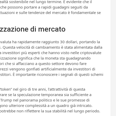
ealtà sostenibile nel lungo termine. È evidente che il
e che possono portare a rapidi guadagni seguiti da
uttuazioni e sulle tendenze del mercato è fondamentale se
lizzazione di mercato
tovaluta ha rapidamente raggiunto 30 dollari, portando la
ari. Questa velocità di cambiamento è stata alimentata dalla
 investitori più esperti che hanno visto nelle criptovalute
talizzazione significa che la moneta sta guadagnando
tori che si affacciano a questo settore devono fare
zzi vengono gonfiati artificialmente da investitori di
stitori. È importante riconoscere i segnali di questi schemi
ken” nel giro di tre anni, l’attrattività di questa
rare se la speculazione temporanea sia sufficiente a
di Trump nel panorama politico e le sue promesse di
gono ulteriore complessità a un quadro già intricato.
rebbe non riflettere la sua stabilità nel lungo periodo.