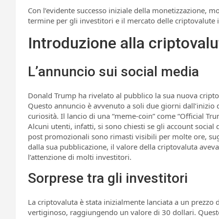
Con l’evidente successo iniziale della monetizzazione, m
termine per gli investitori e il mercato delle criptovalute 
Introduzione alla criptoval
L’annuncio sui social media
Donald Trump ha rivelato al pubblico la sua nuova criptova
Questo annuncio è avvenuto a soli due giorni dall’inizi
curiosità. Il lancio di una “meme-coin” come “Official Trum
Alcuni utenti, infatti, si sono chiesti se gli account soci
post promozionali sono rimasti visibili per molte ore, su
dalla sua pubblicazione, il valore della criptovaluta avev
l’attenzione di molti investitori.
Sorprese tra gli investitori
La criptovaluta è stata inizialmente lanciata a un prezz
vertiginoso, raggiungendo un valore di 30 dollari. Ques