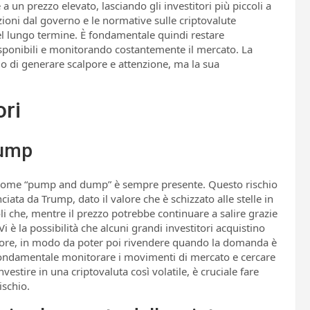
 a un prezzo elevato, lasciando gli investitori più piccoli a
azioni dal governo e le normative sulle criptovalute
l lungo termine. È fondamentale quindi restare
isponibili e monitorando costantemente il mercato. La
do di generare scalpore e attenzione, ma la sua
ori
dump
oti come “pump and dump” è sempre presente. Questo rischio
ciata da Trump, dato il valore che è schizzato alle stelle in
li che, mentre il prezzo potrebbe continuare a salire grazie
Vi è la possibilità che alcuni grandi investitori acquistino
alore, in modo da poter poi rivendere quando la domanda è
 È fondamentale monitorare i movimenti di mercato e cercare
estire in una criptovaluta così volatile, è cruciale fare
ischio.