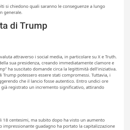
olti si chiedono quali saranno le conseguenze a lungo
in generale.
uta di Trump
luta attraverso i social media, in particolare su X e Truth.
o della sua presidenza, creando immediatamente clamore e
p” ha suscitato domande circa la legittimità dell’iniziativa.
al di Trump potessero essere stati compromessi. Tuttavia, i
ggerendo che il lancio fosse autentico. Entro undici ore
a già registrato un incremento significativo, attirando
o di 18 centesimi, ma subito dopo ha visto un aumento
to impressionante guadagno ha portato la capitalizzazione