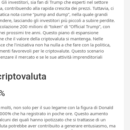
 Gli investitori, sia fan di Trump che esperti nel settore
 contribuendo alla rapida crescita dei prezzi. Tuttavia, ci
pratica nota come “pump and dump”, nella quale grandi
dere, lasciando gli investitori più piccoli a subire perdite.
colazione 200 milioni di “token” di “Official Trump”, con
o nei prossimi tre anni. Questo piano di espansione
 che il valore della criptovaluta si mantenga. Nelle
ce che l’iniziativa non ha nulla a che fare con la politica,
nti favorevoli per le criptovalute. Questo scenario
enzare il mercato e se le sue attività imprenditoriali
criptovaluta
0%
i molti, non solo per il suo legame con la figura di Donald
000% che ha registrato in poche ore. Questo aumento
 alcuni dei quali hanno ipotizzato che si trattasse di un
luta potrebbe aver contribuito a generare entusiasmo, ma