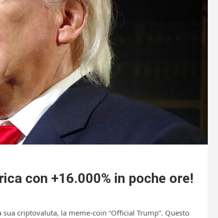
rica con +16.000% in poche ore!
 sua criptovaluta, la meme-coin “Official Trump”. Questo