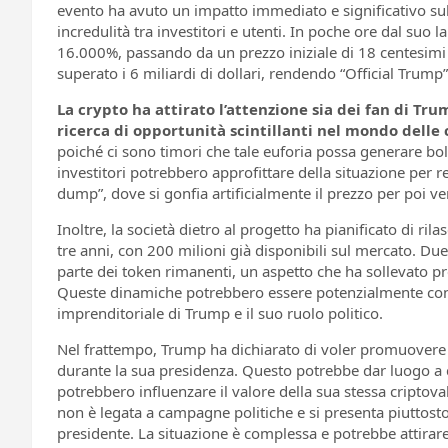
evento ha avuto un impatto immediato e significativo sul
incredulità tra investitori e utenti. In poche ore dal suo l
16.000%, passando da un prezzo iniziale di 18 centesimi a
superato i 6 miliardi di dollari, rendendo “Official Trump
La crypto ha attirato l’attenzione sia dei fan di Tru
ricerca di opportunità scintillanti nel mondo delle 
poiché ci sono timori che tale euforia possa generare bol
investitori potrebbero approfittare della situazione per r
dump”, dove si gonfia artificialmente il prezzo per poi ve
Inoltre, la società dietro al progetto ha pianificato di ril
tre anni, con 200 milioni già disponibili sul mercato. D
parte dei token rimanenti, un aspetto che ha sollevato pr
Queste dinamiche potrebbero essere potenzialmente controv
imprenditoriale di Trump e il suo ruolo politico.
Nel frattempo, Trump ha dichiarato di voler promuovere
durante la sua presidenza. Questo potrebbe dar luogo a con
potrebbero influenzare il valore della sua stessa criptoval
non è legata a campagne politiche e si presenta piuttosto
presidente. La situazione è complessa e potrebbe attirare l