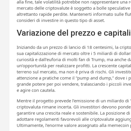
alla fine, tale volatilità potrebbe non rappresentare una r
mercato delle criptovalute è soggetto a bolle speculativ
altrettanto rapide perdite. Mantenerti informato sulle fl
consideri di investire in questo tipo di asset.
Variazione del prezzo e capita
Iniziando da un prezzo di lancio di 18 centesimi, la crip
sua capitalizzazione di mercato oltre i 5 miliardi di doll
curiosità e dall’euforia di molti fan di Trump, ma anche da
un’opportunità per realizzare profitti. La crescente capi
terreno sul mercato, ma non è priva di rischi. Gli investi
attenzione a pratiche come il “pump and dump,” dove i pre
grande potere per poi vendere, tralasciando i piccoli inve
e agire con cautela.
Mentre il progetto prevede l’emissione di un miliardo di “to
criptovaluta rimane incerta. Gli investitori devono ponde
garantire una crescita reale e sostenibile. La posizione 
adottare regolamenti favorevoli alle criptovalute aggiun
Ultimamente, l’enorme valore assegnato alla memecoin pot