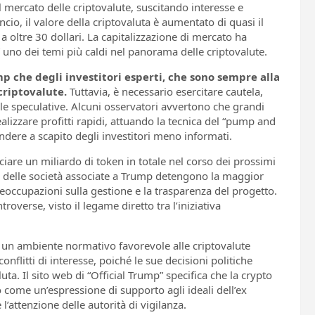
 mercato delle criptovalute, suscitando interesse e
ancio, il valore della criptovaluta è aumentato di quasi il
 oltre 30 dollari. La capitalizzazione di mercato ha
” uno dei temi più caldi nel panorama delle criptovalute.
mp che degli investitori esperti, che sono sempre alla
criptovalute.
Tuttavia, è necessario esercitare cautela,
le speculative. Alcuni osservatori avvertono che grandi
ealizzare profitti rapidi, attuando la tecnica del “pump and
ndere a scapito degli investitori meno informati.
asciare un miliardo di token in totale nel corso dei prossimi
ue delle società associate a Trump detengono la maggior
eoccupazioni sulla gestione e la trasparenza del progetto.
erse, visto il legame diretto tra l’iniziativa
 un ambiente normativo favorevole alle criptovalute
flitti di interesse, poiché le sue decisioni politiche
uta. Il sito web di “Official Trump” specifica che la crypto
 come un’espressione di supporto agli ideali dell’ex
’attenzione delle autorità di vigilanza.