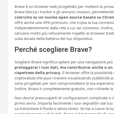
Brave è un browser web progettato per mettere la privac
Brave blocca i tracker e gli annunci invasivi, permettendo
costruito su un nucleo open source basato su Chromiu
offre anche una VPN premium, che cripta la tua connessio
indipendentemente dalla rete a cui sei connesso. Inoltre, 
caricano molto più velocemente rispetto ai browser tradi
sulla durata della batteria del tuo dispositivo.
Perché scegliere Brave?
Scegliere Brave significa optare per una navigazione più s
proteggerai i tuoi dati, ma contribuirai anche a un
rispettoso della privacy.
Il browser offre la possibilit
criptovaluta che puoi ricevere visualizzando pubblicità au
sono progettati per non compromettere la tua esperienza 
Inoltre, Brave è completamente gratuito, non richiede la 
Non dovrai preoccuparti di configurazioni complicate o di 
primo avvio. Importa facilmente i tuoi segnalibri dal tuo
La transizione è fluida e senza stress. Se hai a cuore la t
navigazione priva di fastidi, Brave è il browser che fa per