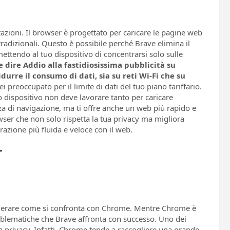
tazioni. Il browser è progettato per caricare le pagine web
tradizionali. Questo è possibile perché Brave elimina il
mettendo al tuo dispositivo di concentrarsi solo sulle
dire Addio alla fastidiosissima pubblicità su
urre il consumo di dati, sia su reti Wi-Fi che su
 preoccupato per il limite di dati del tuo piano tariffario.
uo dispositivo non deve lavorare tanto per caricare
nza di navigazione, ma ti offre anche un web più rapido e
owser che non solo rispetta la tua privacy ma migliora
razione più fluida e veloce con il web.
r
iderare come si confronta con Chrome. Mentre Chrome è
oblematiche che Brave affronta con successo. Uno dei
la privacy. Infatti, Chrome tende a raccogliere una grande