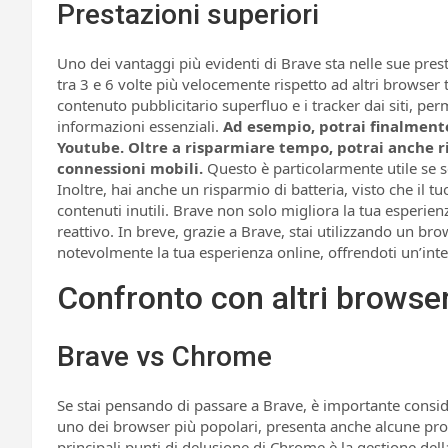
Prestazioni superiori
Uno dei vantaggi più evidenti di Brave sta nelle sue pres
tra 3 e 6 volte più velocemente rispetto ad altri browser 
contenuto pubblicitario superfluo e i tracker dai siti, per
informazioni essenziali.
Ad esempio, potrai finalmente 
Youtube. Oltre a risparmiare tempo, potrai anche rid
connessioni mobili.
Questo è particolarmente utile se sei
Inoltre, hai anche un risparmio di batteria, visto che il t
contenuti inutili. Brave non solo migliora la tua esperie
reattivo. In breve, grazie a Brave, stai utilizzando un br
notevolmente la tua esperienza online, offrendoti un’inte
Confronto con altri browse
Brave vs Chrome
Se stai pensando di passare a Brave, è importante cons
uno dei browser più popolari, presenta anche alcune pr
principali punti di delusione di Chrome è la gestione del