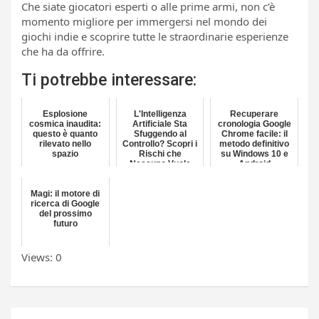
Che siate giocatori esperti o alle prime armi, non c’è
momento migliore per immergersi nel mondo dei
giochi indie e scoprire tutte le straordinarie esperienze
che ha da offrire.
Ti potrebbe interessare:
Esplosione
L'Intelligenza
Recuperare
cosmica inaudita:
Artificiale Sta
cronologia Google
questo è quanto
Sfuggendo al
Chrome facile: il
rilevato nello
Controllo? Scopri i
metodo definitivo
spazio
Rischi che
su Windows 10 e
Nessuno Vuole
Android
Ammettere
Magi: il motore di
ricerca di Google
del prossimo
futuro
Views: 0
Navigazione