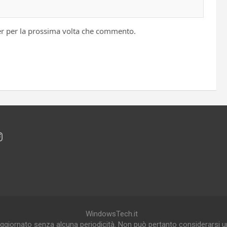
er per la prossima volta che commento.
ok
eads
nstagram
WindowsTech.it
ggiornato senza alcuna periodicità. Non può pertanto considerarsi un 