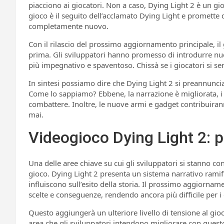
piacciono ai giocatori. Non a caso, Dying Light 2 è un gio
gioco è il seguito dell’acclamato Dying Light e promette d
completamente nuovo.
Con il rilascio del prossimo aggiornamento principale, il 
prima. Gli sviluppatori hanno promesso di introdurre nu
più impegnativo e spaventoso. Chissà se i giocatori si se
In sintesi possiamo dire che Dying Light 2 si preannunci
Come lo sappiamo? Ebbene, la narrazione è migliorata, i ne
combattere. Inoltre, le nuove armi e gadget contribuira
mai.
Videogioco Dying Light 2: 
Una delle aree chiave su cui gli sviluppatori si stanno 
gioco. Dying Light 2 presenta un sistema narrativo ramif
influiscono sull’esito della storia. Il prossimo aggiorn
scelte e conseguenze, rendendo ancora più difficile per i 
Questo aggiungerà un ulteriore livello di tensione al gioc
area che gli sviluppatori intendono migliorare con quest