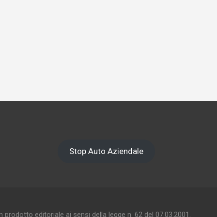
Stop Auto Aziendale
prodotto editoriale ai sensi della legge n. 62 del 07.03.2001.