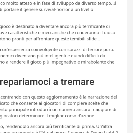
co molto atteso e in fase di sviluppo da diverso tempo. Il
i portare il genere survival-horror a un livello
gioco è destinato a diventare ancora più terrificante di
ove caratteristiche e meccaniche che renderanno il gioco
ntono pronti per affrontare queste temibili sfide…
a un’esperienza coinvolgente con sprazzi di terrore puro.
mici diventano più intelligenti e quindi difficili da
nno a rendere il gioco più impegnativo e mirabolante che
prepariamoci a tremare
concentrando con questo aggiornamento è la narrazione del
icato che consente ai giocatori di compiere scelte che
amento principale introdurrà un numero ancora maggiore di
giocatori determinare il miglior corso d’azione.
o, rendendolo ancora più terrificante di prima. Un’altra
o aggiornamento è l’IA del gioco. I nemici di Dying Light 2