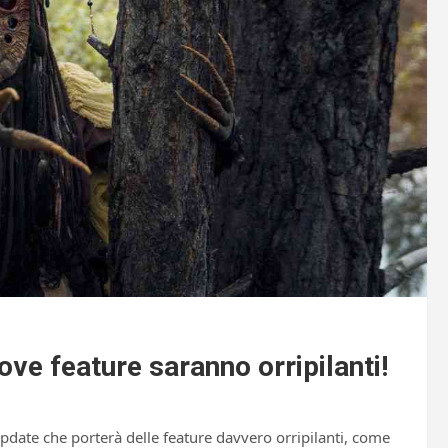
ove feature saranno orripilanti!
date che porterà delle feature davvero orripilanti, come