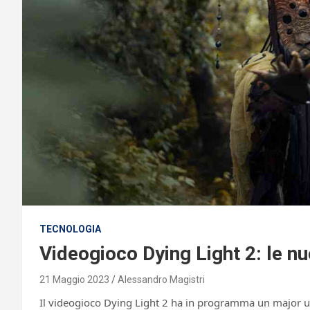
TECNOLOGIA
Videogioco Dying Light 2: le nu
21 Maggio 2023
Alessandro Magistri
Il videogioco Dying Light 2 ha in programma un major up