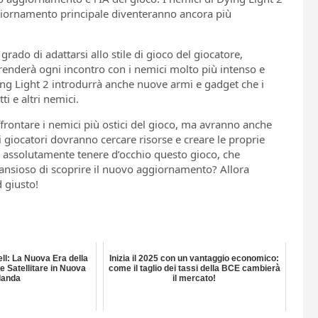
giornamento principale diventeranno ancora più
ado di adattarsi allo stile di gioco del giocatore,
 renderà ogni incontro con i nemici molto più intenso e
ng Light 2 introdurrà anche nuove armi e gadget che i
ti e altri nemici.
ffrontare i nemici più ostici del gioco, ma avranno anche
 giocatori dovranno cercare risorse e creare le proprie
o assolutamente tenere d’occhio questo gioco, che
i ansioso di scoprire il nuovo aggiornamento? Allora
d giusto!
ell: La Nuova Era della
Inizia il 2025 con un vantaggio economico:
 Satellitare in Nuova
come il taglio dei tassi della BCE cambierà
landa
il mercato!